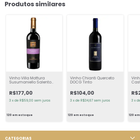
Produtos similares
Vinho Villa Mottura
Vinho Chianti Querceto
Vinh
Susumaniello Salento
DOCG Tinto
Cast
Tinto
DOC
R$177,00
R$104,00
R$
3
x
de
R$59,00
sem juros
3
x
de
R$34,67
sem juros
3
x
d
120
em estoque
120
em estoque
120
em
CATEGORIAS