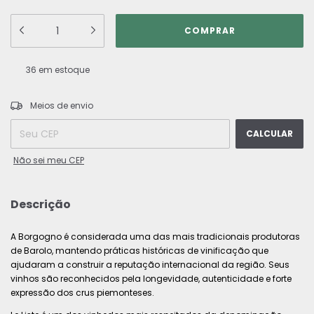
36
em estoque
ALTERAR CEP
Entregas para o CEP:
Meios de envio
CALCULAR
Não sei meu CEP
Descrição
A Borgogno é considerada uma das mais tradicionais produtoras
de Barolo, mantendo práticas históricas de vinificação que
ajudaram a construir a reputação internacional da região. Seus
vinhos são reconhecidos pela longevidade, autenticidade e forte
expressão dos crus piemonteses.