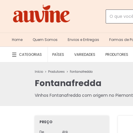
Home
Quem Somos
Envios e Entregas
Formas de 
CATEGORIAS
PAÍSES
VARIEDADES
PRODUTORES
Início
>
Produtores
>
Fontanafredda
Fontanafredda
Vinhos Fontanafredda com origem no Piemonte
PREÇO
De
Até