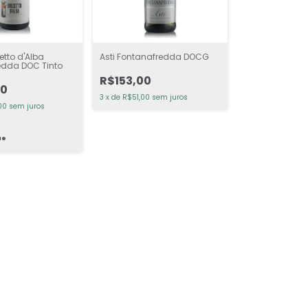
etto d'Alba
Asti Fontanafredda DOCG
edda DOC Tinto
R$153,00
00
3
x
de
R$51,00
sem juros
00
sem juros
ue