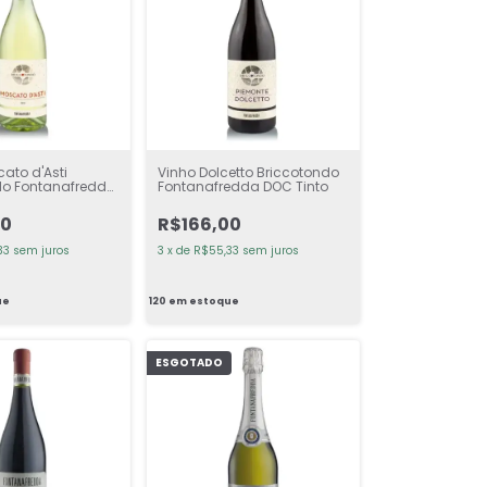
ato d'Asti
Vinho Dolcetto Briccotondo
do Fontanafredda
Fontanafredda DOC Tinto
00
R$166,00
33
sem juros
3
x
de
R$55,33
sem juros
ue
120
em estoque
ESGOTADO