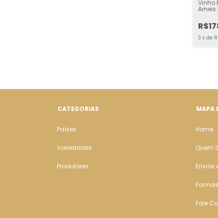
Vinho 
Arnei
Branc
R$17
3
x
de
R
CATEGORIAS
MAPA 
Países
Home
Variedades
Quem 
Produtores
Envios 
Formas
Fale C