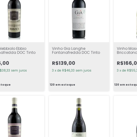
Nebbiolo Ebbio
Vinho Gia Langhe
Vinho Mosc
afredda DOC Tinto
Fontanafredda DOC Tinto
Briccoton
Branco
5,00
R$139,00
R$166,
$38,33
sem juros
3
x
de
R$46,33
sem juros
3
x
de
R$55,
stoque
120
em estoque
120
em estoq