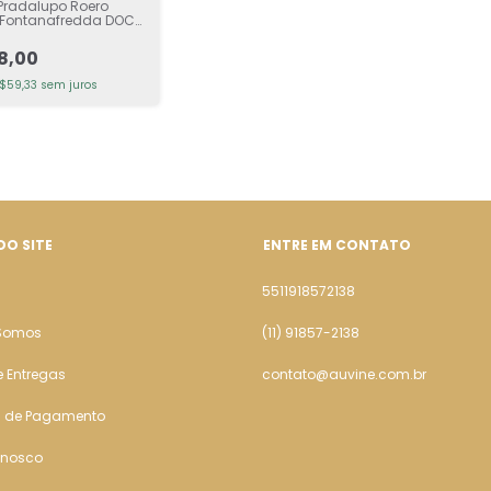
Pradalupo Roero
s Fontanafredda DOCG
o
8,00
$59,33
sem juros
DO SITE
ENTRE EM CONTATO
5511918572138
Somos
(11) 91857-2138
e Entregas
contato@auvine.com.br
 de Pagamento
onosco