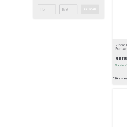
APLICAR
Vinho 
Fontan
R$11
3
x
de
R
120
em e