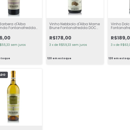
Barbera d'Alba
Vinho Nebbiolo d'Alba Marne
Vinho Dolc
nda Fontanafredda
Brune Fontanafredda DOC
Fontanafr
nto
Tinto
6,00
R$178,00
R$189,
$55,33
sem juros
3
x
de
R$59,33
sem juros
3
x
de
R$63,
stoque
120
em estoque
120
em estoq
ADO