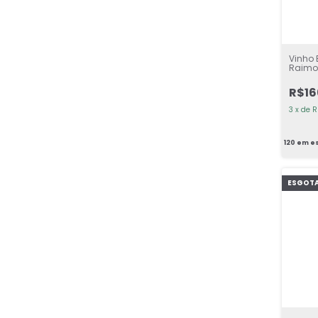
Vinho 
Raimo
DOC Ti
R$16
3
x
de
R
120
em e
ESGOT