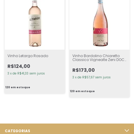
Vinho Letargo Rosado
Vinho Bardolino Chiaretto
Classico Vignealte Zeni DOC
Rosé
R$124,00
R$173,00
3
x
de
R$41,33
sem juros
3
x
de
R$57,67
sem juros
120
em estoque
120
em estoque
CATEGORIAS