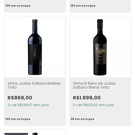
120
em estoque
120
em estoque
Vinho Judas Sottano Malbec
Vinho El Beso de Judas
Tinto
Sottano Blend Tinto
R$869,00
R$1.899,00
3
x
de
R$289,67
sem juros
3
x
de
R$633,00
sem juros
120
em estoque
36
em estoque