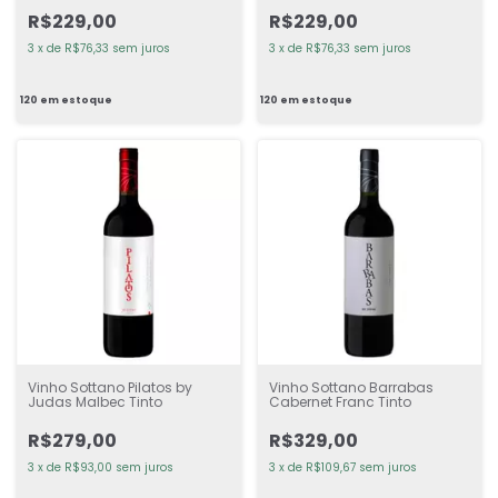
R$229,00
R$229,00
3
x
de
R$76,33
sem juros
3
x
de
R$76,33
sem juros
120
em estoque
120
em estoque
Vinho Sottano Pilatos by
Vinho Sottano Barrabas
Judas Malbec Tinto
Cabernet Franc Tinto
R$279,00
R$329,00
3
x
de
R$93,00
sem juros
3
x
de
R$109,67
sem juros