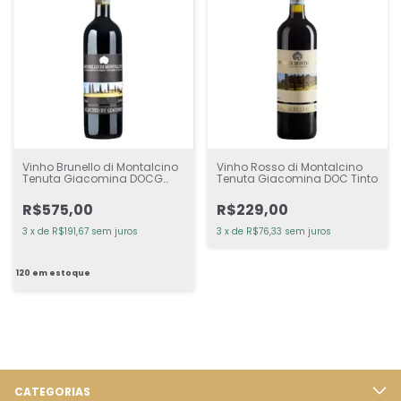
Vinho Brunello di Montalcino
Vinho Rosso di Montalcino
Tenuta Giacomina DOCG
Tenuta Giacomina DOC Tinto
Tinto
R$575,00
R$229,00
3
x
de
R$191,67
sem juros
3
x
de
R$76,33
sem juros
120
em estoque
CATEGORIAS