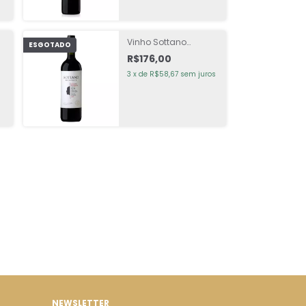
Vinho Sottano
ESGOTADO
d
Reserva Cabernet
R$176,00
Sauvignon
3
x
de
R$58,67
sem juros
NEWSLETTER