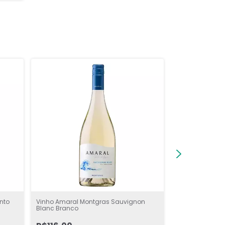
nto
Vinho Amaral Montgras Sauvignon
Vinho Sottano 
Blanc Branco
Branco