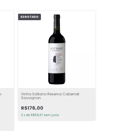
ESGOTADO
o
Vinho Sottano Reserva Cabernet
Sauvignon
R$176,00
3
x
de
R$58,67
sem juros