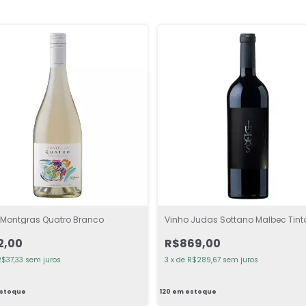
 Montgras Quatro Branco
Vinho Judas Sottano Malbec Tint
2,00
R$869,00
R$37,33
sem juros
3
x
de
R$289,67
sem juros
stoque
120
em estoque