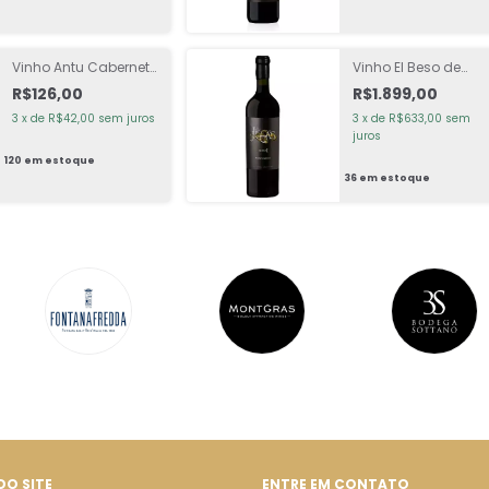
Vinho Antu Cabernet
Vinho El Beso de
Sauvignon Tinto
Judas Sottano Blen
R$126,00
R$1.899,00
Tinto
3
x
de
R$42,00
sem juros
3
x
de
R$633,00
sem
juros
120
em estoque
36
em estoque
DO SITE
ENTRE EM CONTATO