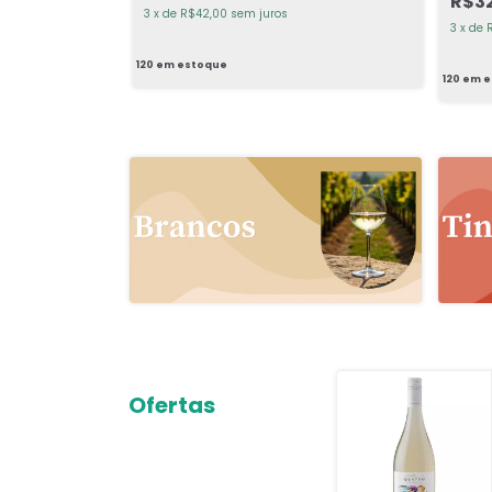
R$3
3
x
de
R$42,00
sem juros
3
x
de
120
em estoque
120
em e
Ofertas