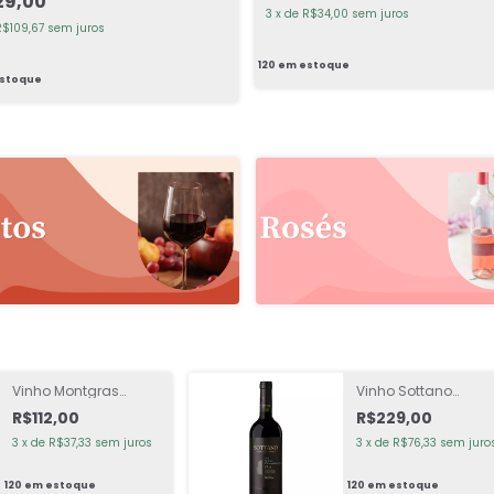
29,00
3
x
de
R$34,00
sem juros
R$109,67
sem juros
120
em estoque
stoque
Vinho Montgras
Vinho Sottano
Quatro Branco
Reserva de Família
R$112,00
R$229,00
Cabernet Sauvigno
Tinto
3
x
de
R$37,33
sem juros
3
x
de
R$76,33
sem juro
120
em estoque
120
em estoque