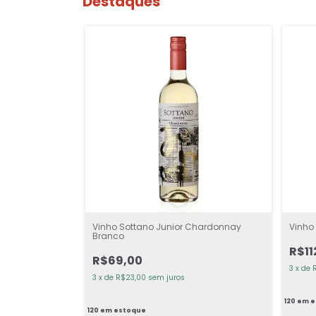
Destaques
Vinho Sottano Junior Chardonnay
Vinho
Branco
R$11
R$69,00
3
x
de
3
x
de
R$23,00
sem juros
120
em e
120
em estoque