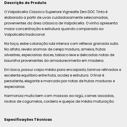
Descrição do Produto
O Valpolicella Classico Superiore Vignealte Zeni DOC Tinto é
elaborado a partir de uvas cuidadosamente selecionadas,
provenientes da área clássica de Valpolicella. O vinho apresenta
maior concentração e estrutura quando comparado ao
Valpolicella tradicional.
Na taça, exibe coloração rubi intensa com reflexos granada sutis.
No olfato, revela aromas de cereja madura, ameixa, frutas
silvestres, especiarias doces, tabaco leve e delicadas notas de
baunilha provenientes do amadurecimento em madeira.
Em boca, possui corpo médio para encorpado, taninos refinados e
excelente equilíbrio entre fruta, acidez e estrutura. O final é
persistente, elegante e marcado por notas de frutas maduras e
especiarias.
Harmoniza muito bem com massas ao ragù, carnes assadas,
risotos de cogumelos, cordeiro e queijos de média maturação.
Especificações Técnicas