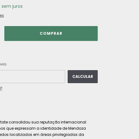
7
sem juros
es
ALTERAR CEP
 CEP:
nvio
CALCULAR
EP
tate consolidou sua reputação internacional
hos que expressam a identidade de Mendoza
edos localizados em áreas privilegiadas da