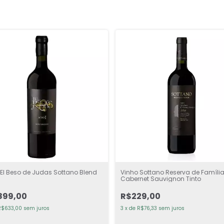
 El Beso de Judas Sottano Blend
Vinho Sottano Reserva de Famíli
Cabernet Sauvignon Tinto
899,00
R$229,00
R$633,00
sem juros
3
x
de
R$76,33
sem juros