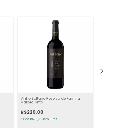
a
Vinho Sottano Reserva de Família
Vinho Sottano P
Malbec Tinto
Tinto
R$229,00
R$279,00
3
x
de
R$76,33
sem juros
3
x
de
R$93,00
sem