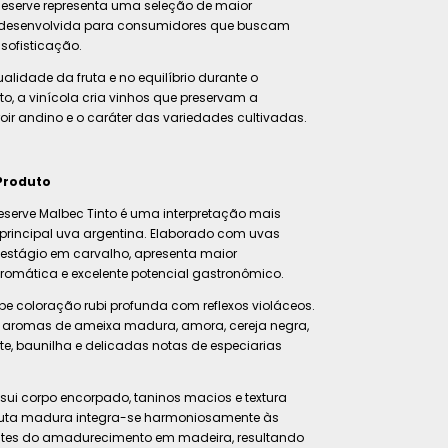
 Reserve representa uma seleção de maior
 desenvolvida para consumidores que buscam
sofisticação.
lidade da fruta e no equilíbrio durante o
, a vinícola cria vinhos que preservam a
roir andino e o caráter das variedades cultivadas.
Produto
serve Malbec Tinto é uma interpretação mais
principal uva argentina. Elaborado com uvas
 estágio em carvalho, apresenta maior
romática e excelente potencial gastronômico.
be coloração rubi profunda com reflexos violáceos.
la aromas de ameixa madura, amora, cereja negra,
ate, baunilha e delicadas notas de especiarias
sui corpo encorpado, taninos macios e textura
ruta madura integra-se harmoniosamente às
ntes do amadurecimento em madeira, resultando