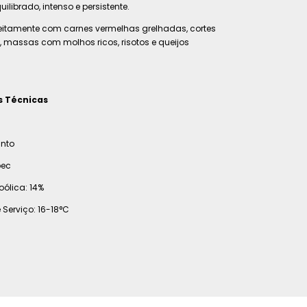
librado, intenso e persistente.
eitamente com carnes vermelhas grelhadas, cortes
o, massas com molhos ricos, risotos e queijos
s Técnicas
into
bec
ólica: 14%
Serviço: 16-18°C