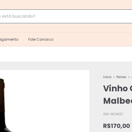
Pagamento
Fale Conosco
Início
>
Países
>
Vinho
Malbec
SKU:
WC4007
R$170,00