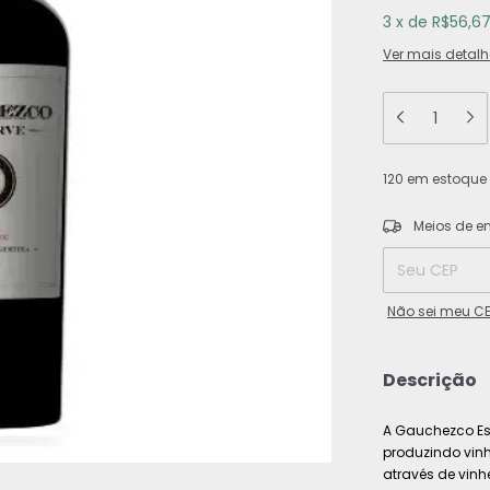
3
x
de
R$56,6
Ver mais detalh
120
em estoque
Entregas para o
Meios de e
Não sei meu C
Descrição
A Gauchezco Es
produzindo vin
através de vinh