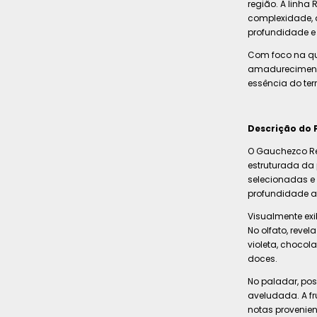
região. A linha
complexidade,
profundidade e 
Com foco na qua
amadurecimento
essência do ter
Descrição do 
O Gauchezco Re
estruturada da 
selecionadas e
profundidade a
Visualmente exi
No olfato, reve
violeta, chocol
doces.
No paladar, pos
aveludada. A f
notas provenie