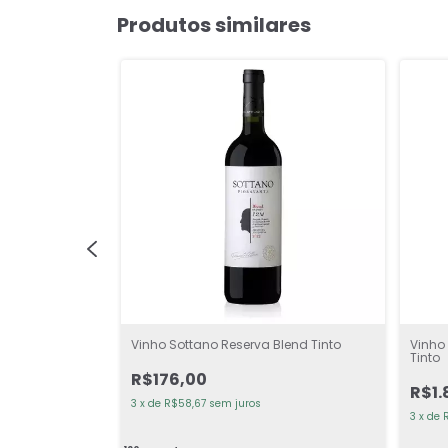
Produtos similares
 Malbec Tinto
Vinho Sottano Reserva Blend Tinto
Vinho
Tinto
R$176,00
R$1.
3
x
de
R$58,67
sem juros
3
x
de