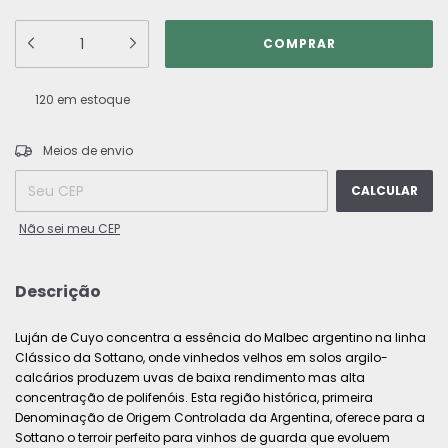
120
em estoque
ALTERAR CEP
Entregas para o CEP:
Meios de envio
CALCULAR
Não sei meu CEP
Descrição
Luján de Cuyo concentra a essência do Malbec argentino na linha
Clássico da Sottano, onde vinhedos velhos em solos argilo-
calcários produzem uvas de baixa rendimento mas alta
concentração de polifenóis. Esta região histórica, primeira
Denominação de Origem Controlada da Argentina, oferece para a
Sottano o terroir perfeito para vinhos de guarda que evoluem