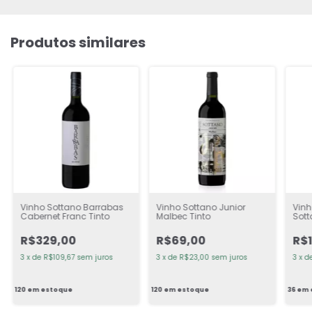
Produtos similares
Vinho Sottano Barrabas
Vinho Sottano Junior
Vinh
Cabernet Franc Tinto
Malbec Tinto
Sott
R$329,00
R$69,00
R$1
3
x
de
R$109,67
sem juros
3
x
de
R$23,00
sem juros
3
x
d
120
em estoque
120
em estoque
36
em 