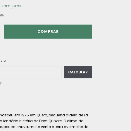
7
sem juros
es
ALTERAR CEP
 CEP:
nvio
CALCULAR
EP
l nasceu em 1975 em Quero, pequena aldeia de La
a lendária história de Dom Quixote. O clima da
rte, pouca chuva, muito vento e terra avermelhada