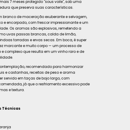
mais 7 meses protegido "sous voile", sob uma
dura que preserva suas características.
um branco de maceração exuberante e selvagem,
xo e encorpado, com frescor impressionante e um
dade. Os aromas são explosivos, remetendo a
omo uvas passas brancas, calda de limão,
doas torradas e ervas secas. Em boca, é super
ez marcante e muito corpo — um processo de
 e complexo que resulta em um vinho raro e de
lidade.
 contemplação, recomendado para harmonizar
is e castanhas, receitas de peso e aroma
ser servido em taças de bojo largo, com
omendada, já que o resfriamento excessivo pode
mas e textura.
s Técnicas
Laranja