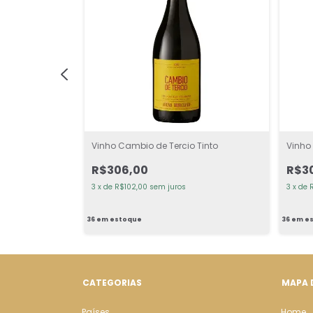
co Tinto
Vinho Cambio de Tercio Tinto
Vinho
R$306,00
R$3
3
x
de
R$102,00
sem juros
3
x
de
36
em estoque
36
em es
CATEGORIAS
MAPA 
Países
Home