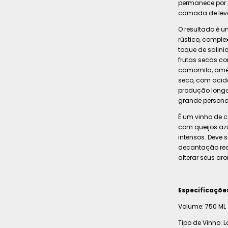
permanece por 
camada de leve
O resultado é 
rústico, comple
toque de salini
frutas secas c
camomila, amên
seco, com acid
produção longo
grande persona
É um vinho de
com queijos azu
intensos. Deve 
decantação rec
alterar seus aro
Especificaçõe
Volume: 750 ML
Tipo de Vinho: 