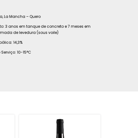
n
a, La Mancha – Quero
: 3 anos em tanque de concreto e 7 meses em
amada de levedura (sous voile)
ólica: 14,3%
Serviço: 10-15°C