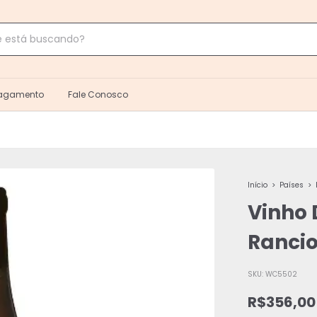
Pagamento
Fale Conosco
Início
>
Países
>
Vinho 
Rancio
SKU:
WC5502
R$356,00