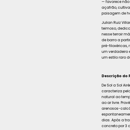
— favorece não 
açafrão, culti
paisagem de ho
Julian Ruiz Vil
teimoso, dedica
nesse terroir má
de barro a part
pré-filoxéricas
um verdadeiro e
um estilo raro d
Descrição do 
De Sol a Sol Air
caracteriza pe
natural ao tem
ao ar livre. Pro
arenosos-calc
espontaneament
dias. Após a tr
concreto por 3 