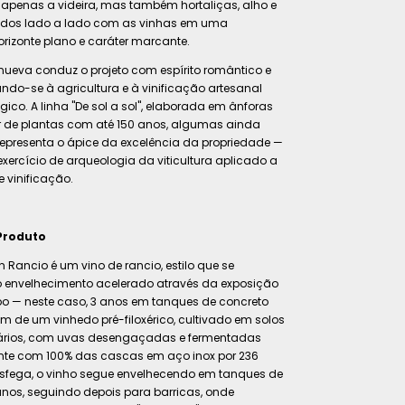
apenas a videira, mas também hortaliças, alho e
vados lado a lado com as vinhas em uma
rizonte plano e caráter marcante.
lanueva conduz o projeto com espírito romântico e
ndo-se à agricultura e à vinificação artesanal
gico. A linha "De sol a sol", elaborada em ânforas
ir de plantas com até 150 anos, algumas ainda
, representa o ápice da excelência da propriedade —
xercício de arqueologia da viticultura aplicado a
e vinificação.
Produto
én Rancio é um vino de rancio, estilo que se
lo envelhecimento acelerado através da exposição
po — neste caso, 3 anos em tanques de concreto
vém de um vinhedo pré-filoxérico, cultivado em solos
ários, com uvas desengaçadas e fermentadas
e com 100% das cascas em aço inox por 236
asfega, o vinho segue envelhecendo em tanques de
anos, seguindo depois para barricas, onde