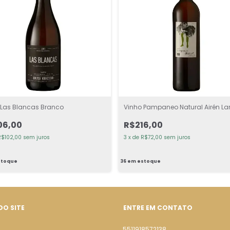
 Las Blancas Branco
Vinho Pampaneo Natural Airén La
06,00
R$216,00
R$102,00
sem juros
3
x
de
R$72,00
sem juros
toque
36
em estoque
DO SITE
ENTRE EM CONTATO
5511918572138