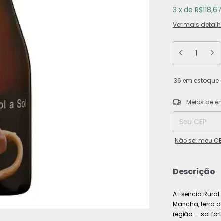
3
x
de
R$118,6
Ver mais detalh
36
em estoque
Entregas para o
Meios de e
Não sei meu C
Descrição
A Esencia Rura
Mancha, terra d
região — sol fo