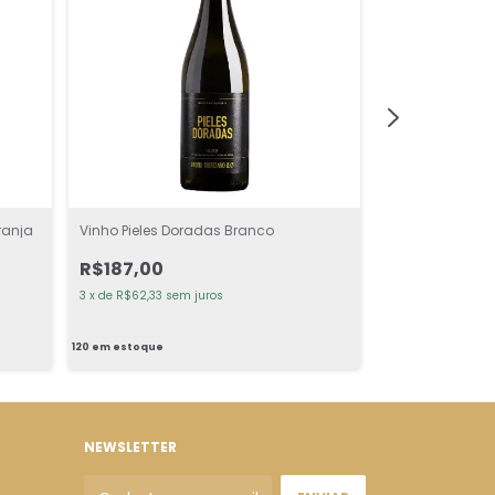
ranja
Vinho Pieles Doradas Branco
Vinho Letargo T
R$187,00
R$124,00
3
x
de
R$62,33
sem juros
3
x
de
R$41,33
sem 
120
em estoque
120
em estoque
NEWSLETTER