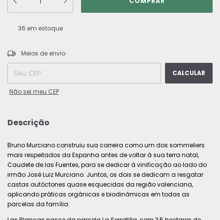
36
em estoque
ALTERAR CEP
Entregas para o CEP:
Meios de envio
CALCULAR
Não sei meu CEP
Descrição
Bruno Murciano construiu sua carreira como um dos sommeliers
mais respeitados da Espanha antes de voltar à sua terra natal,
Caudete de las Fuentes, para se dedicar à vinificação ao lado do
irmão José Luiz Murciano. Juntos, os dois se dedicam a resgatar
castas autóctones quase esquecidas da região valenciana,
aplicando práticas orgânicas e biodinâmicas em todas as
parcelas da família.
Las Blancas nasce da parcela La Serratilla, com 3,5 hectares de