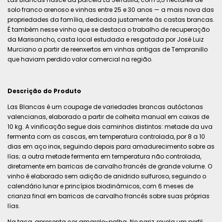
solo franco arenoso e vinhas entre 25 e 30 anos — a mais nova das
propriedades da família, dedicada justamente às castas brancas.
É também nesse vinho que se destaca o trabalho de recuperação
da Marisancho, casta local estudada e resgatada por José Luiz
Murciano a partir de reenxertos em vinhas antigas de Tempranillo
que haviam perdido valor comercial na região.
Descrição do Produto
Las Blancas é um coupage de variedades brancas autóctonas
valencianas, elaborado a partir de colheita manual em caixas de
10 kg. A vinificação segue dois caminhos distintos: metade da uva
fermenta com as cascas, em temperatura controlada, por 8 a 10
dias em aço inox, seguindo depois para amadurecimento sobre as
lías; a outra metade fermenta em temperatura não controlada,
diretamente em barricas de carvalho francês de grande volume. O
vinho é elaborado sem adição de anidrido sulfuroso, seguindo o
calendário lunar e princípios biodinâmicos, com 6 meses de
crianza final em barricas de carvalho francês sobre suas próprias
lías.
Na taça, apresenta cor amarelo-palha. No nariz, revela um perfil