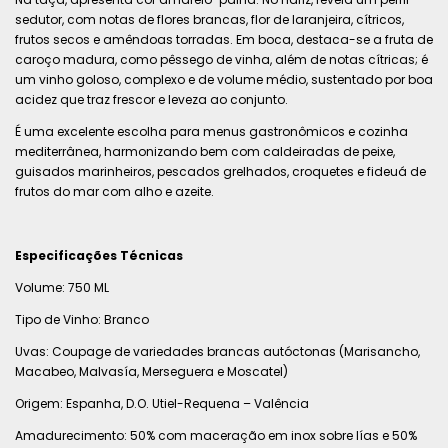
sedutor, com notas de flores brancas, flor de laranjeira, cítricos,
frutos secos e amêndoas torradas. Em boca, destaca-se a fruta de
caroço madura, como pêssego de vinha, além de notas cítricas; é
um vinho goloso, complexo e de volume médio, sustentado por boa
acidez que traz frescor e leveza ao conjunto.
É uma excelente escolha para menus gastronômicos e cozinha
mediterrânea, harmonizando bem com caldeiradas de peixe,
guisados marinheiros, pescados grelhados, croquetes e fideuá de
frutos do mar com alho e azeite.
Especificações Técnicas
Volume: 750 ML
Tipo de Vinho: Branco
Uvas: Coupage de variedades brancas autóctonas (Marisancho,
Macabeo, Malvasía, Merseguera e Moscatel)
Origem: Espanha, D.O. Utiel-Requena – Valência
Amadurecimento: 50% com maceração em inox sobre lías e 50%