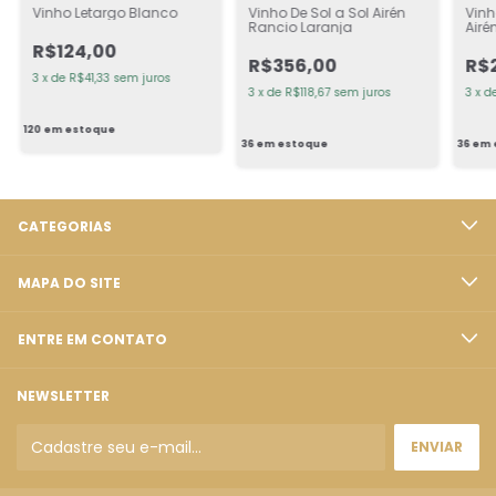
Vinho Letargo Blanco
Vinho De Sol a Sol Airén
Vin
Rancio Laranja
Airé
R$124,00
R$356,00
R$
3
x
de
R$41,33
sem juros
3
x
de
R$118,67
sem juros
3
x
d
120
em estoque
36
em estoque
36
em 
CATEGORIAS
MAPA DO SITE
ENTRE EM CONTATO
NEWSLETTER