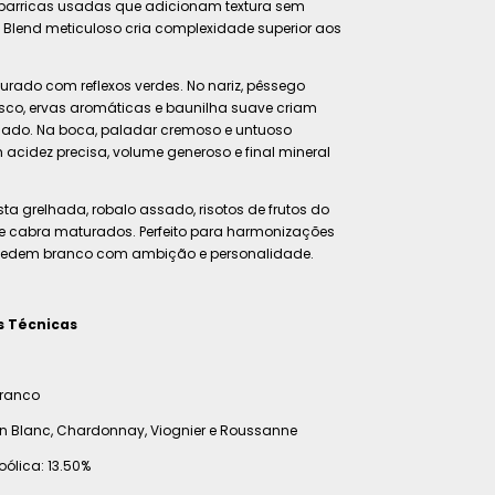
arricas usadas que adicionam textura sem
 Blend meticuloso cria complexidade superior aos
rado com reflexos verdes. No nariz, pêssego
o, ervas aromáticas e baunilha suave criam
icado. Na boca, paladar cremoso e untuoso
acidez precisa, volume generoso e final mineral
ta grelhada, robalo assado, risotos de frutos do
de cabra maturados. Perfeito para harmonizações
pedem branco com ambição e personalidade.
s Técnicas
Branco
n Blanc, Chardonnay, Viognier e Roussanne
ólica: 13.50%