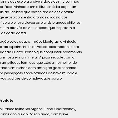
sanne que explora a diversidade de microclimas
ão. Esses vinhedos em altitude média capturam
is do Pacífico que preservam acidez vibrante,
 generoso concentra aromas glicosídicos
nícola pioneira elevou os blends brancos chilenos
mium através de vinificações que respeitam a
e de cada casta.
ação pelos quatro irmãos Montgras, a vinícola
reiras experimentais de variedades rhodanienses
 criando Quatro Branco que conquistou sommeliers
 cremosa e final mineral. A proximidade com o
 amplitudes térmicas que extraem o melhor de
ultando em blends com ambição gastronômica
m percepções sobre brancos do novo mundo e
vos padrões de complexidade para o
Produto
o Branco reúne Sauvignon Blanc, Chardonnay,
ssanne do Vale do Casablanca, com breve