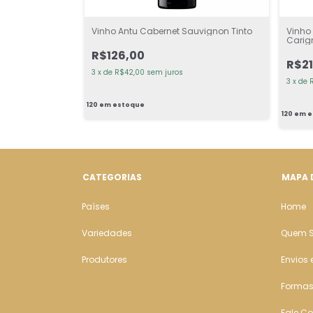
Vinho Antu Cabernet Sauvignon Tinto
Vinho
into
Carig
R$126,00
R$21
3
x
de
R$42,00
sem juros
3
x
de
120
em estoque
120
em e
CATEGORIAS
MAPA 
Países
Home
Variedades
Quem 
Produtores
Envios 
Formas
Fale C