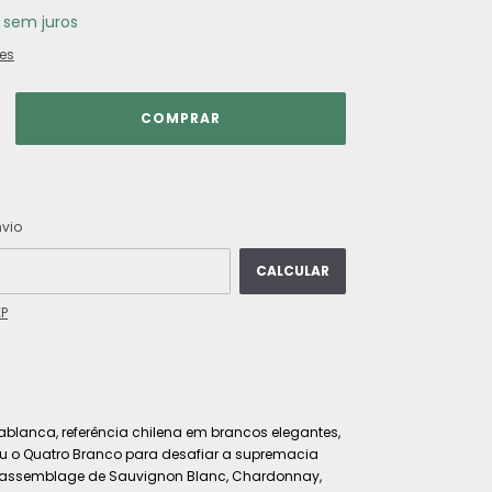
sem juros
es
ALTERAR CEP
 CEP:
nvio
CALCULAR
EP
blanca, referência chilena em brancos elegantes,
ou o Quatro Branco para desafiar a supremacia
 assemblage de Sauvignon Blanc, Chardonnay,