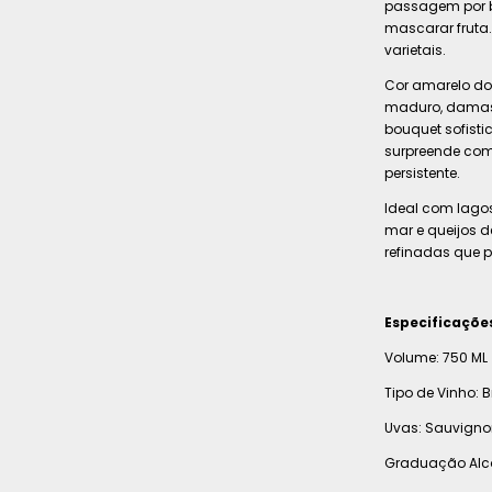
passagem por b
mascarar fruta.
varietais.
Cor amarelo dou
maduro, damasc
bouquet sofist
surpreende com 
persistente.
Ideal com lagos
mar e queijos 
refinadas que 
Especificaçõe
Volume: 750 ML
Tipo de Vinho: 
Uvas: Sauvigno
Graduação Alco