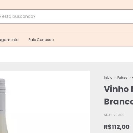
Pagamento
Fale Conosco
Início
>
Países
>
Vinho 
Branc
SKU:
HV01300
R$112,00