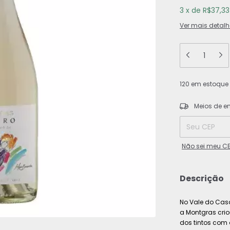
3
x
de
R$37,33
Ver mais detalh
120
em estoque
Entregas para o
Meios de e
Não sei meu C
Descrição
No Vale do Casa
a Montgras cri
dos tintos com