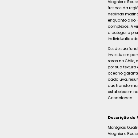
Viognier e Rous
frescos da regi
neblinas matina
enquanto o sol
complexos. A vi
a categoria pre
individualidad
Desde sua fund
investiu em par
raras no Chile,
por sua textura
oceano garante
cada uva, res
que transforma
estabelecem no
Casablanca.
Descrição do 
Montgras Quatr
Viognier e Rou