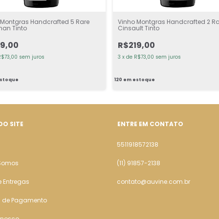
 Montgras Handcrafted 5 Rare
Vinho Montgras Handcrafted 2 Ra
nan Tinto
Cinsault Tinto
9,00
R$219,00
R$73,00
sem juros
3
x
de
R$73,00
sem juros
stoque
120
em estoque
DO SITE
ENTRE EM CONTATO
5511918572138
Somos
(11) 91857-2138
e Entregas
contato@auvine.com.br
 de Pagamento
onosco