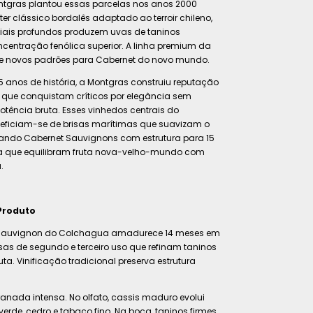
ntgras plantou essas parcelas nos anos 2000
er clássico bordalês adaptado ao terroir chileno,
viais profundos produzem uvas de taninos
centração fenólica superior. A linha premium da
e novos padrões para Cabernet do novo mundo.
anos de história, a Montgras construiu reputação
 que conquistam críticos por elegância sem
tência bruta. Esses vinhedos centrais do
ficiam-se de brisas marítimas que suavizam o
riando Cabernet Sauvignons com estrutura para 15
 que equilibram fruta nova-velho-mundo com
.
Produto
 Sauvignon do Colchagua amadurece 14 meses em
sas de segundo e terceiro uso que refinam taninos
ta. Vinificação tradicional preserva estrutura
anada intensa. No olfato, cassis maduro evolui
erde, cedro e tabaco fino. Na boca, taninos firmes