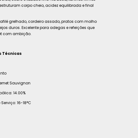
struturam corpo cheio, acidez equilibrada e final
afilé grelhado, cordeiro assado, pratos com molho
eijos duros. Excelente para adegas e refeições que
t com ambição.
s Técnicas
into
ernet Sauvignon
ólica: 14.00%
Serviço: 16-18°C