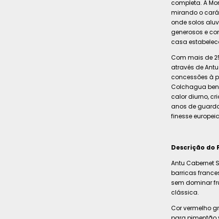
completa. A Mo
mirando o carát
onde solos alu
generosos e con
casa estabelec
Com mais de 25 
através de Antu
concessões à po
Colchagua bene
calor diurno, c
anos de guarda
finesse europeia
Descrição do 
Antu Cabernet
barricas france
sem dominar fru
clássica.
Cor vermelho gr
para pimentão v