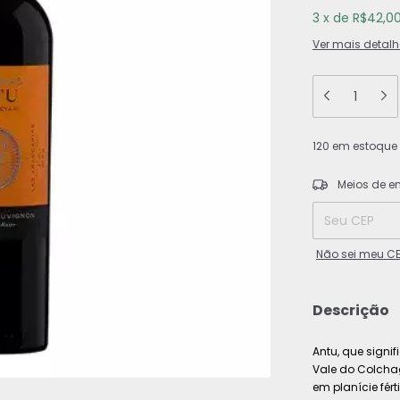
3
x
de
R$42,0
Ver mais detalh
120
em estoque
Entregas para o
Meios de e
Não sei meu C
Descrição
Antu, que signi
Vale do Colcha
em planície fér