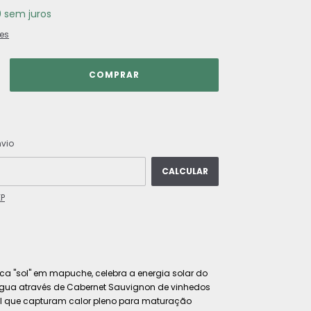
0
sem juros
es
ALTERAR CEP
 CEP:
nvio
CALCULAR
EP
fica "sol" em mapuche, celebra a energia solar do
gua através de Cabernet Sauvignon de vinhedos
til que capturam calor pleno para maturação