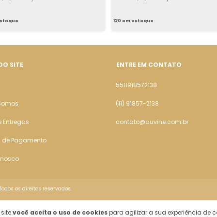
stoque
120
em estoque
DO SITE
ENTRE EM CONTATO
5511918572138
Somos
(11) 91857-2138
e Entregas
contato@auvine.com.br
 de Pagamento
onosco
odos os direitos reservados.
 site
você aceita o uso de cookies
para agilizar a sua experiência de 