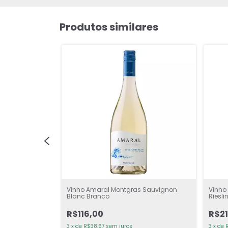
Produtos similares
Vinho Amaral Montgras Sauvignon
Vinho
Blanc Branco
Riesl
R$116,00
R$21
3
x
de
R$38,67
sem juros
3
x
de