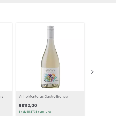
re
Vinho Montgras Quatro Branco
Vinho Intriga M
R$112,00
R$189,00
3
x
de
R$37,33
sem juros
3
x
de
R$63,00
sem