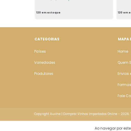
120
em estoque
120
em e
CATEGORIAS
MAPA 
Países
Home
Variedades
Quem 
Produtores
Envios 
Formas
Fale C
Copyright Auvine | Comprar Vinhos Importados Online - 2026. T
Ao navegar por este