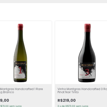
 Montgras Handcrafted 1 Rare
Vinho Montgras Handcrafted 3 Ra
ing Branco
Pinot Noir Tinto
9,00
R$219,00
R$73,00
sem juros
3
x
de
R$73,00
sem juros