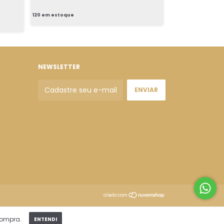
120
em estoque
120
em estoque
NEWSLETTER
compra.
ENTENDI