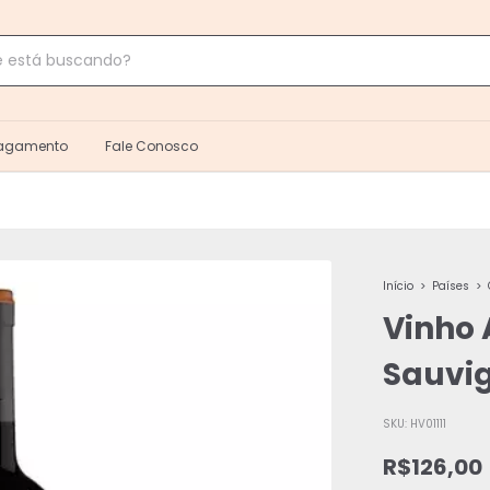
Pagamento
Fale Conosco
Início
>
Países
>
Vinho 
Sauvig
SKU:
HV01111
R$126,00